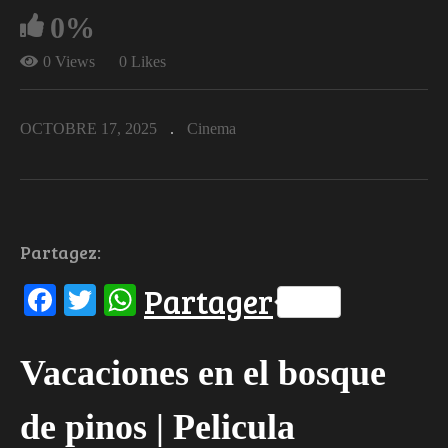
0%
0 Views
0 Likes
OCTOBRE 17, 2025
Cinema
Partagez:
Facebook
Twitter
WhatsApp
Partager
Vacaciones en el bosque
de pinos | Pelicula