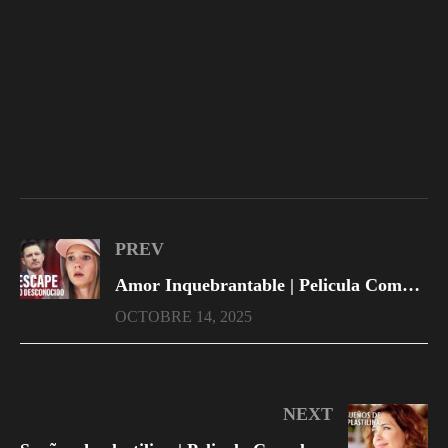
PREV
Amor Inquebrantable | Pelicula Completa en Español Latino
OCTOBRE 14, 2025
NEXT