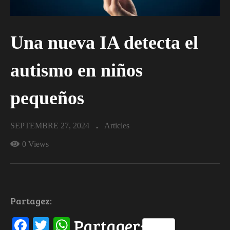
Una nueva IA detecta el
autismo en niños
pequeños
SEPTEMBRE 27, 2024
Articles
0 Views
Partagez:
Facebook
Twitter
WhatsApp
Partager