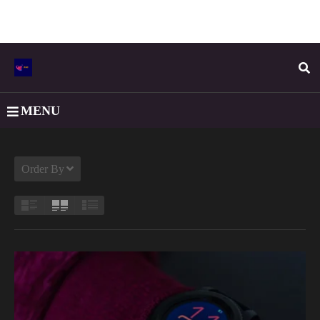
MENU
Order By