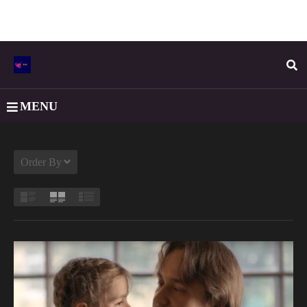
MENU
Order By