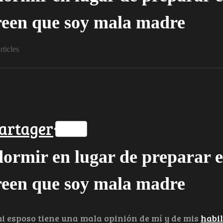
reen que soy mala madre
rticles
ok
ter
hatsApp
artager
dormir en lugar de preparar e
reen que soy mala madre
 esposo tiene una mala opinión de mí y de mis
habi