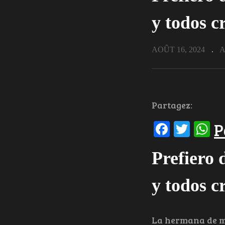
y todos c
AOÛT 16, 2024
A
Partagez:
Facebo
Twit
W
P
Prefiero 
y todos c
La hermana de mi