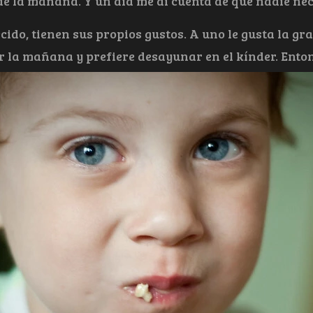
de la mañana. Y un día me di cuenta de que nadie nec
cido, tienen sus propios gustos. A uno le gusta la gra
 la mañana y prefiere desayunar en el kínder. Entonc