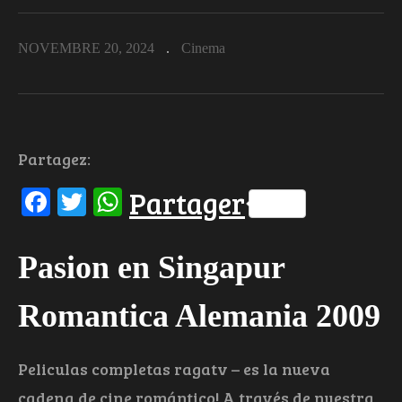
NOVEMBRE 20, 2024
Cinema
Partagez:
Facebook
Twitter
WhatsApp
Partager
Pasion en Singapur
Romantica Alemania 2009
Peliculas completas ragatv – es la nueva
cadena de cine romántico! A través de nuestra