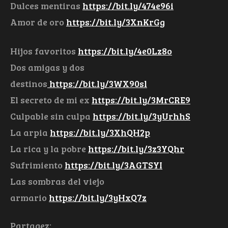
Dulces mentiras
https://bit.ly/474e96i
Amor de oro
https://bit.ly/3XnKrGg
Hijos favoritos
https://bit.ly/4e0Lz8o
Dos amigas y dos
destinos
https://bit.ly/3WX90sl
El secreto de mi ex
https://bit.ly/3MrCRE9
Culpable sin culpa
https://bit.ly/3yUrhhS
La arpia
https://bit.ly/3XhQH2p
La rica y la pobre
https://bit.ly/3z3YQhr
Sufrimiento
https://bit.ly/3AGTSYI
Las sombras del viejo
armario
https://bit.ly/3yHxQ7z
Partagez: