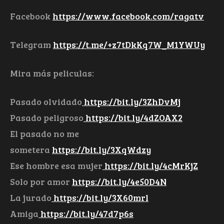
Facebook
https://www.facebook.com/ragatv
Telegram
https://t.me/+z7tDkKq7W_M1YWUy
Mira más peliculas:
Pasado olvidado
https://bit.ly/3ZhDvMj
Pasado peligroso
https://bit.ly/4dZOAX2
El pasado no me
sometera
https://bit.ly/3XqWdzy
Ese hombre esa mujer
https://bit.ly/4cMrKjZ
Solo por amor
https://bit.ly/4e50D4N
La jurado
https://bit.ly/3X60mrl
Amiga
https://bit.ly/47d7p6s