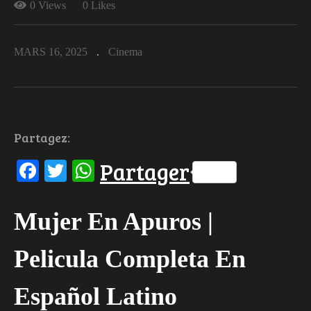
0 Views
0 Likes
MARS 16, 2025
Cinema
Partagez:
Facebook
Twitter
WhatsApp
Partager
Mujer En Apuros |
Pelicula Completa En
Español Latino