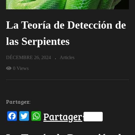
La Teoría de Detección de
las Serpientes
DÉCEMBRE 26, 2024
Articles
0 Views
Partagez:
Facebook
Twitter
WhatsApp
Partager