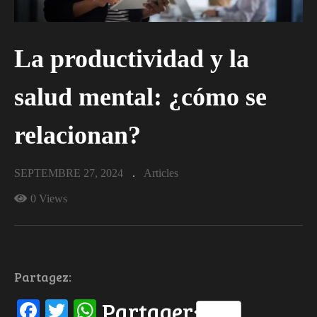
La productividad y la
salud mental: ¿cómo se
relacionan?
SEPTEMBRE 27, 2024
Articles
0 Views
Partagez:
Facebook
Twitter
WhatsApp
Partager