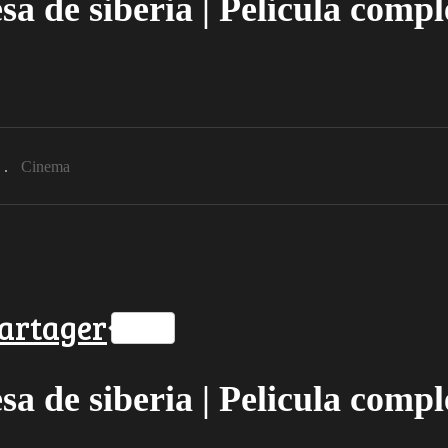
sa de siberia | Pelicula compl
Cinema
ok
ter
hatsApp
artager
sa de siberia | Pelicula compl