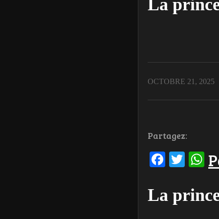
La prince
OCTOBRE 21, 2025
Partagez:
Facebo
Twit
W
P
La prince