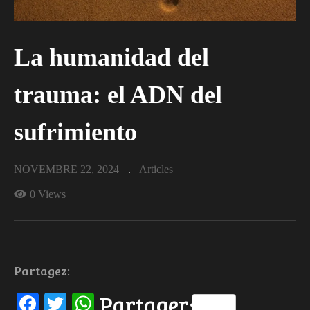
La humanidad del
trauma: el ADN del
sufrimiento
NOVEMBRE 22, 2024
Articles
0 Views
Partagez:
Facebook
Twitter
WhatsApp
Partager