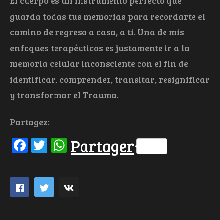
El cuerpo es un instrumento perfecto que
guarda todas tus memorias para recordarte el
camino de regreso a casa, a ti. Una de mis
enfoques terapéuticos es justamente ir a la
memoria celular inconsciente con el fin de
identificar, comprender, transitar, resignificar
y transformar el Trauma.
Partagez:
Facebook
Twitter
WhatsApp
Partager