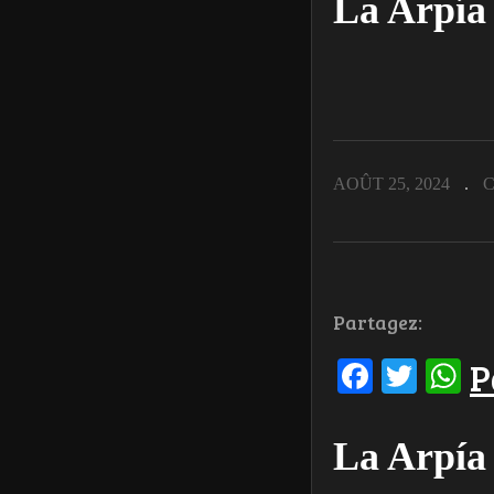
La Arpía 
AOÛT 25, 2024
C
Partagez:
Facebo
Twit
W
P
La Arpía 