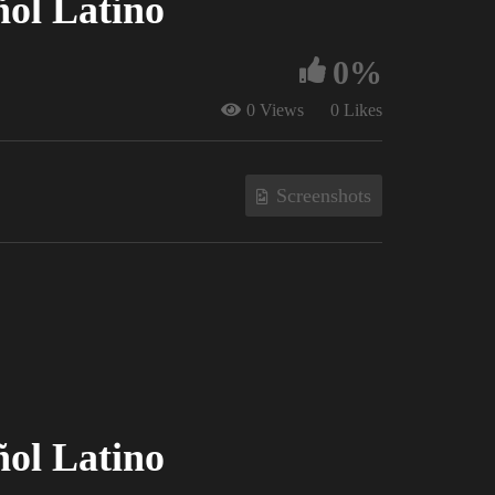
ñol Latino
0%
0 Views
0 Likes
Screenshots
ñol Latino