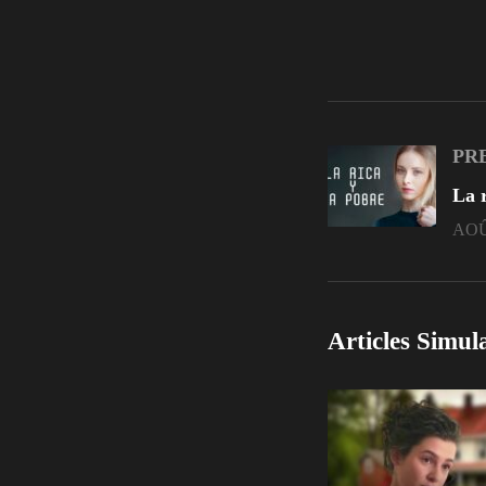
PR
AOÛ
Articles Simul