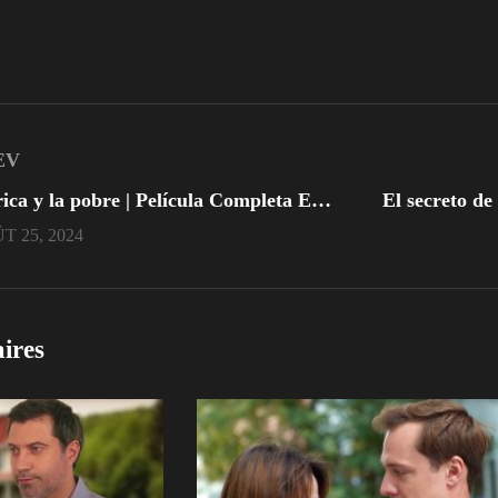
EV
La rica y la pobre | Película Completa En Español Latino
T 25, 2024
aires