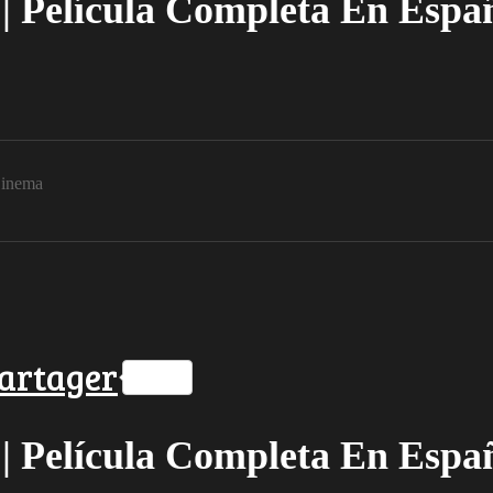
| Película Completa En Espa
inema
ok
ter
hatsApp
artager
| Película Completa En Espa