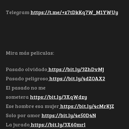
Telegram
https://t.me/+z7tDkKq7W_M1YWUy
Mira más peliculas:
Pasado olvidado
https://bit.ly/3ZhDvMj
Pasado peligroso
https://bit.ly/4dZOAX2
El pasado no me
sometera
https://bit.ly/3XqWdzy
Ese hombre esa mujer
https://bit.ly/4cMrKjZ
Solo por amor
https://bit.ly/4e50D4N
La jurado
https://bit.ly/3X60mrl