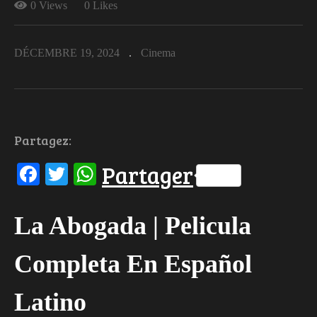
0 Views
0 Likes
DÉCEMBRE 19, 2024
Cinema
Partagez:
Facebook
Twitter
WhatsApp
Partager
La Abogada | Pelicula
Completa En Español
Latino