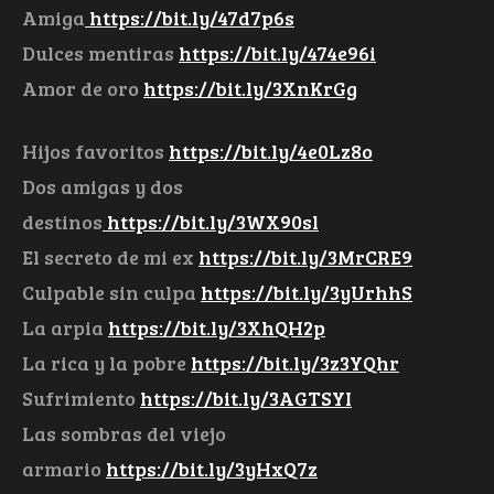
Amiga
https://bit.ly/47d7p6s
Dulces mentiras
https://bit.ly/474e96i
Amor de oro
https://bit.ly/3XnKrGg
Hijos favoritos
https://bit.ly/4e0Lz8o
Dos amigas y dos
destinos
https://bit.ly/3WX90sl
El secreto de mi ex
https://bit.ly/3MrCRE9
Culpable sin culpa
https://bit.ly/3yUrhhS
La arpia
https://bit.ly/3XhQH2p
La rica y la pobre
https://bit.ly/3z3YQhr
Sufrimiento
https://bit.ly/3AGTSYI
Las sombras del viejo
armario
https://bit.ly/3yHxQ7z