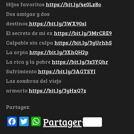
Hijos favoritos
https://bit.ly/4e0Lz8o
Dos amigas y dos
destinos
https://bit.ly/3WX90sl
El secreto de mi ex
https://bit.ly/3MrCRE9
Culpable sin culpa
https://bit.ly/3yUrhhS
La arpia
https://bit.ly/3XhQH2p
La rica y la pobre
https://bit.ly/3z3YQhr
Sufrimiento
https://bit.ly/3AGTSYI
Las sombras del viejo
armario
https://bit.ly/3yHxQ7z
Partagez:
Facebook
Twitter
WhatsApp
Partager