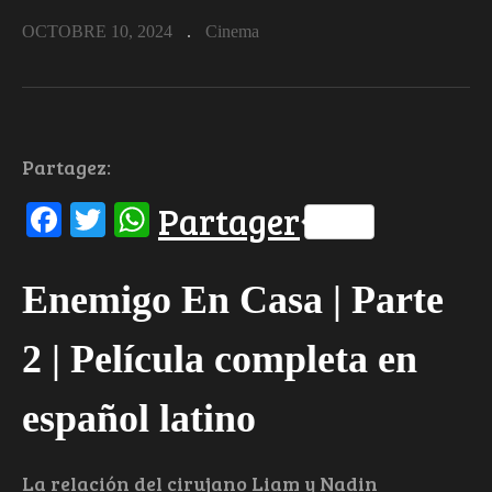
OCTOBRE 10, 2024
Cinema
Partagez:
Facebook
Twitter
WhatsApp
Partager
Enemigo En Casa | Parte
2 | Película completa en
español latino
La relación del cirujano Liam y Nadin