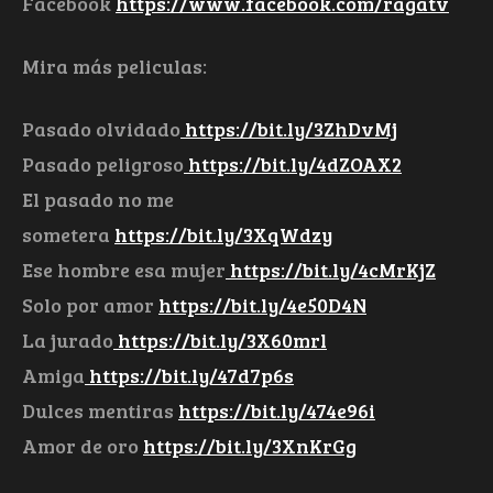
Facebook
https://www.facebook.com/ragatv
Mira más peliculas:
Pasado olvidado
https://bit.ly/3ZhDvMj
Pasado peligroso
https://bit.ly/4dZOAX2
El pasado no me
sometera
https://bit.ly/3XqWdzy
Ese hombre esa mujer
https://bit.ly/4cMrKjZ
Solo por amor
https://bit.ly/4e50D4N
La jurado
https://bit.ly/3X60mrl
Amiga
https://bit.ly/47d7p6s
Dulces mentiras
https://bit.ly/474e96i
Amor de oro
https://bit.ly/3XnKrGg