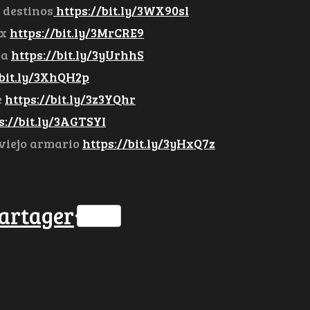
 destinos
https://bit.ly/3WX90sl
ex
https://bit.ly/3MrCRE9
pa
https://bit.ly/3yUrhhS
/bit.ly/3XhQH2p
e
https://bit.ly/3z3YQhr
s://bit.ly/3AGTSYI
 viejo armario
https://bit.ly/3yHxQ7z
ok
ter
hatsApp
artager