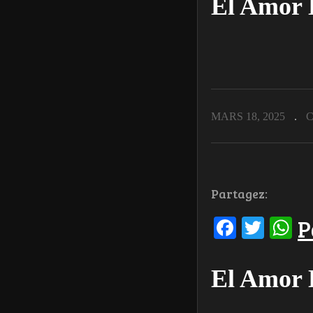
El Amor 
MARS 18, 2025
C
Partagez:
Facebo
Twit
W
P
El Amor 