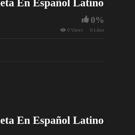
eta En Español Latino
0%
0 Views
0 Likes
eta En Español Latino