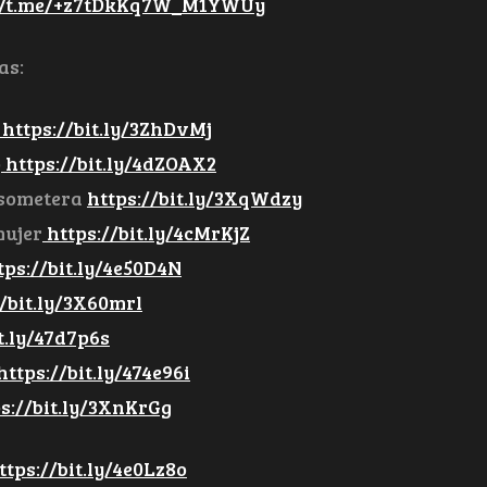
://t.me/+z7tDkKq7W_M1YWUy
as:
https://bit.ly/3ZhDvMj
o
https://bit.ly/4dZOAX2
 sometera
https://bit.ly/3XqWdzy
mujer
https://bit.ly/4cMrKjZ
tps://bit.ly/4e50D4N
/bit.ly/3X60mrl
t.ly/47d7p6s
https://bit.ly/474e96i
s://bit.ly/3XnKrGg
ttps://bit.ly/4e0Lz8o