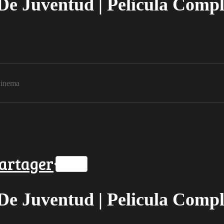
De Juventud | Pelicula Compl
inema
ok
ter
hatsApp
artager
De Juventud | Pelicula Compl