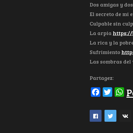
Dos amigas y dos
El secreto de mi 
Culpable sin cul
La arpia
https:/
La rica y la pobr
Sufrimiento
http
Las sombras del
Partagez:
Facebo
Twit
W
P