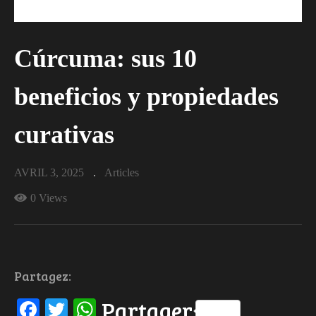
Cúrcuma: sus 10
beneficios y propiedades
curativas
AVRIL 3, 2025
Articles
0 Views
Partagez:
Facebook
Twitter
WhatsApp
Partager