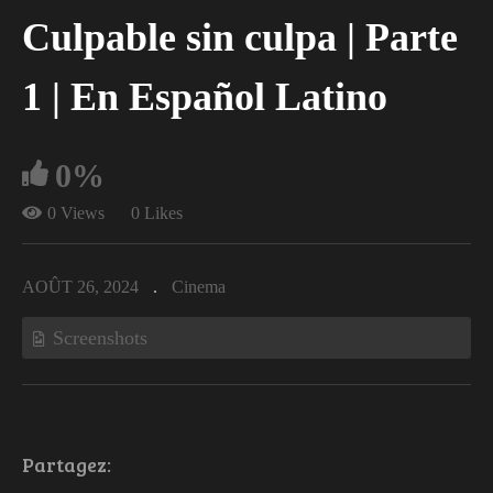
Culpable sin culpa | Parte
1 | En Español Latino
0%
0 Views
0 Likes
AOÛT 26, 2024
Cinema
Screenshots
Partagez: