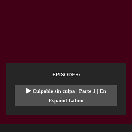
EPISODES:
Culpable sin culpa | Parte 1 | En
Español Latino