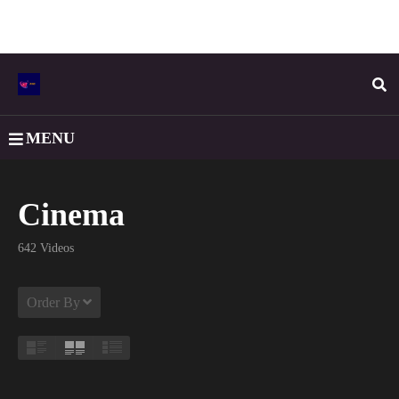
MENU
Cinema
642 Videos
Order By