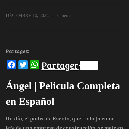
DÉCEMBRE 10, 2024
Cinema
Partagez:
Facebook
Twitter
WhatsApp
Partager
Ángel | Pelicula Completa
en Español
Un día, el padre de Ksenia, que trabaja como
jefe de una empresa de construcción, se mete en