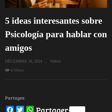
5 ideas interesantes sobre
Psicología para hablar con
amigos
DÉCEMBRE 18, 2024
Videos
0 Views
Partagez:
Facebook
Twitter
WhatsApp
Partager