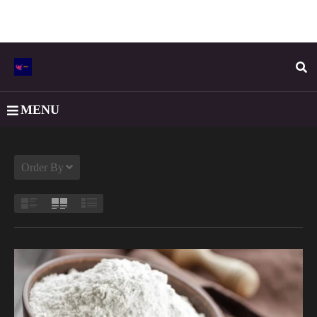
MENU
Order By