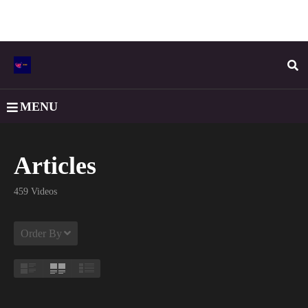
MENU
Articles
459 Videos
Order By