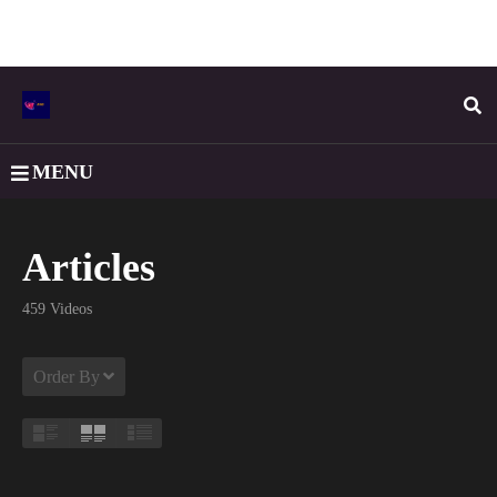
MENU
Articles
459 Videos
Order By